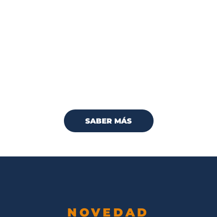
AUDITORIA AMBIENTAL
Evaluamos el impacto que una empresa tiene
en el medio ambiente. Su objetivo es
identificar áreas de mejora en las prácticas de
la organización para que reduzca su huella
ambiental.
SABER MÁS
NOVEDAD