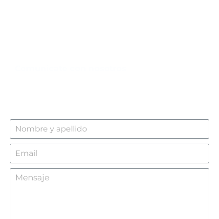
Comunicate con nosotros
298476144
info@controlsur.com​